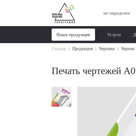
не определен
Наша продукция
Услуги
Д
Главная
Продукция
Чертежи
Чертеж
Печать чертежей А0